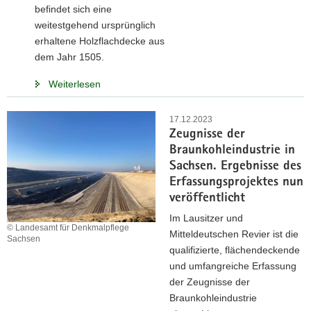
befindet sich eine
a
weitestgehend ursprünglich
v
erhaltene Holzflachdecke aus
i
dem Jahr 1505.
g
a
Weiterlesen
t
i
17.12.2023
o
Zeugnisse der
n
Braunkohleindustrie in
Sachsen. Ergebnisse des
Erfassungsprojektes nun
veröffentlicht
Im Lausitzer und
© Landesamt für Denkmalpflege
Mitteldeutschen Revier ist die
Sachsen
qualifizierte, flächendeckende
und umfangreiche Erfassung
der Zeugnisse der
Braunkohleindustrie