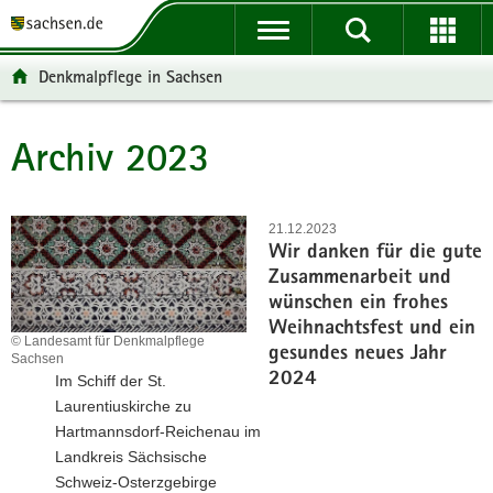
P
P
H
W
F
o
o
a
e
o
r
r
u
i
o
Denkmalpflege in Sachsen
t
t
p
t
t
a
a
t
e
e
l
l
i
r
r
Archiv 2023
Hauptinhalt
ü
n
n
e
-
b
a
h
I
B
e
v
a
n
e
21.12.2023
r
i
l
f
r
Wir danken für die gute
g
g
t
o
e
Zusammenarbeit und
r
a
r
i
wünschen ein frohes
e
t
m
c
Weihnachtsfest und ein
i
i
a
h
© Landesamt für Denkmalpflege
gesundes neues Jahr
Sachsen
f
o
t
2024
Im Schiff der St.
e
n
i
Laurentiuskirche zu
n
o
Hartmannsdorf-Reichenau im
d
n
Landkreis Sächsische
e
Schweiz-Osterzgebirge
N