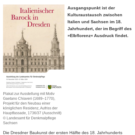
a
Ausgangspunkt ist der
v
Kulturaustausch zwischen
i
Italien und Sachsen im 18.
g
Jahrhundert, der im Begriff des
a
»Elbflorenz« Ausdruck findet.
t
i
o
n
Plakat zur Ausstellung mit Motiv
Gaetano Chiaveri (1689–1770),
Projekt für den Neubau einer
königlichen Residenz, Aufriss der
Hauptfassade, 1736/37 (Ausschnitt)
© Landesamt für Denkmalpflege
Sachsen
Die Dresdner Baukunst der ersten Hälfte des 18. Jahrhunderts