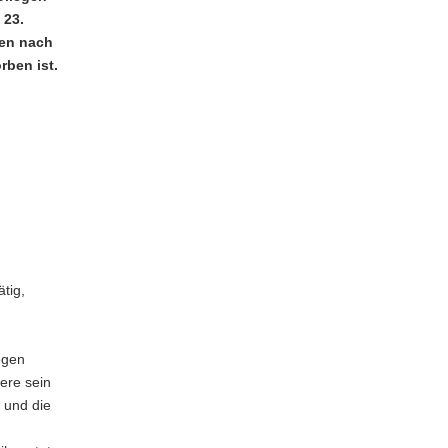
 23.
ren nach
rben ist.
tig,
egen
ere sein
 und die