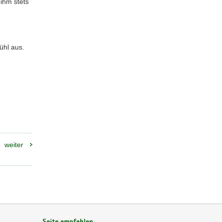
ihm stets
ühl aus.
weiter