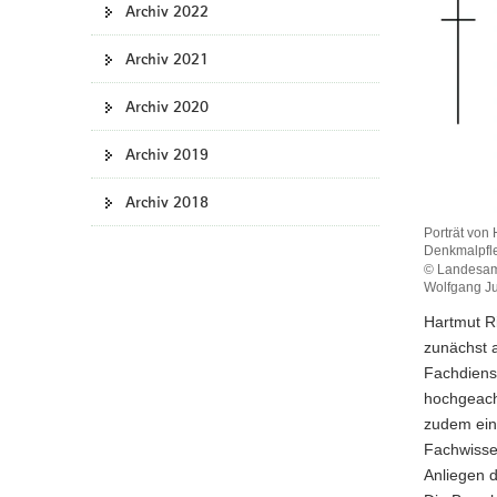
Archiv 2022
a
v
Archiv 2021
i
g
Archiv 2020
a
t
Archiv 2019
i
Archiv 2018
o
n
Porträt von
Denkmalpfl
© Landesam
Wolfgang J
Hartmut Ri
zunächst a
Fachdienst
hochgeach
zudem ein
Fachwisse
Anliegen d