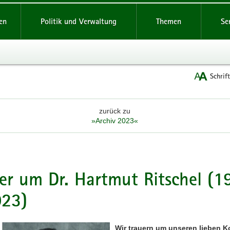
reifende
en
Politik und Verwaltung
Themen
Se
Schrif
zurück zu
»Archiv 2023«
er um Dr. Hartmut Ritschel (1
023)
Wir trauern um unseren lieben K