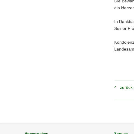
Die Bewahr
ein Herze
In Dankbar
Seiner Fr
Kondolenz
Landesamt
zurück
Footer-
Bereich