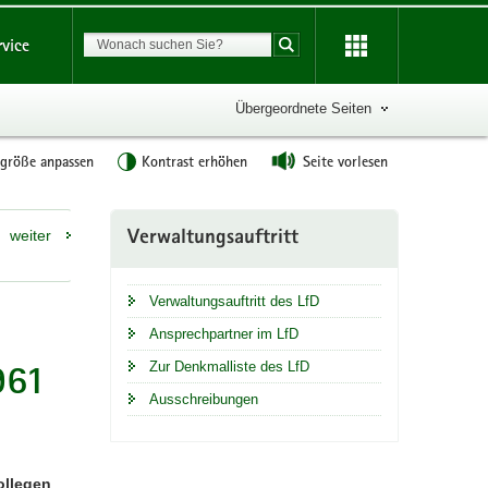
Suchbegriff
rvice
Suche starten
Übergeordnete Seiten
tgröße anpassen
Kontrast erhöhen
Seite vorlesen
Weitere
weiter
Verwaltungsauftritt
Information
Verwaltungsauftritt des LfD
Ansprechpartner im LfD
961
Zur Denkmalliste des LfD
Ausschreibungen
ollegen