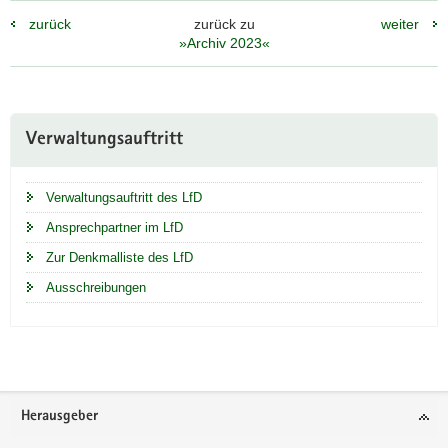
zurück
zurück zu
weiter
»Archiv 2023«
Weitere
Verwaltungsauftritt
Information
Verwaltungsauftritt des LfD
Ansprechpartner im LfD
Zur Denkmalliste des LfD
Ausschreibungen
Footer-
Herausgeber
Bereich