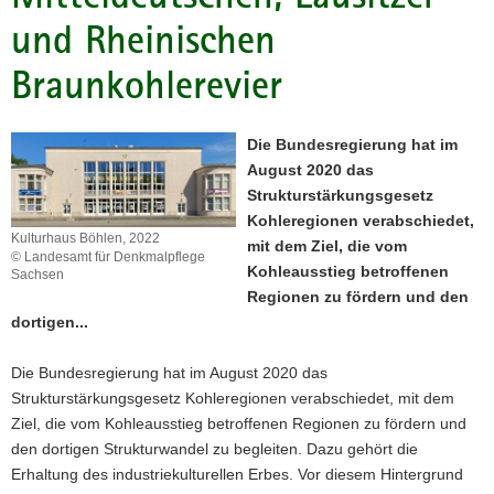
und Rheinischen
a
v
Braunkohlerevier
i
g
a
Die Bundesregierung hat im
t
August 2020 das
i
Strukturstärkungsgesetz
o
Kohleregionen verabschiedet,
n
Kulturhaus Böhlen, 2022
mit dem Ziel, die vom
© Landesamt für Denkmalpflege
Kohleausstieg betroffenen
Sachsen
Regionen zu fördern und den
dortigen...
Die Bundesregierung hat im August 2020 das
Strukturstärkungsgesetz Kohleregionen verabschiedet, mit dem
Ziel, die vom Kohleausstieg betroffenen Regionen zu fördern und
den dortigen Strukturwandel zu begleiten. Dazu gehört die
Erhaltung des industriekulturellen Erbes. Vor diesem Hintergrund