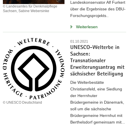
Landeskonservator Alf Furkert
© Landesamtes für Denkmalpflege
über die Ergebnisse des DBU-
Sachsen, Sabine Webersinke
Forschungsprojekts..
Weiterlesen
01.10.2021
UNESCO-Welterbe in
Sachsen:
Transnationaler
Erweiterungsantrag mit
sächsischer Beteiligung
Die Welterbestätte
Christiansfeld, eine Siedlung
der Herrnhuter
Brüdergemeine in Dänemark,
© UNESCO Deutschland
soll um die sächsische
Brüdergemeine Herrnhut mit
Berthelsdorf gemeinsam mit...