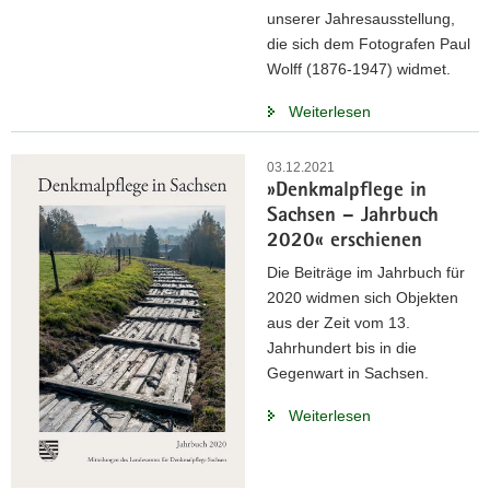
unserer Jahresausstellung,
a
die sich dem Fotografen Paul
v
Wolff (1876-1947) widmet.
i
g
Weiterlesen
a
t
03.12.2021
i
»Denkmalpflege in
o
Sachsen – Jahrbuch
n
2020« erschienen
Die Beiträge im Jahrbuch für
2020 widmen sich Objekten
aus der Zeit vom 13.
Jahrhundert bis in die
Gegenwart in Sachsen.
Weiterlesen