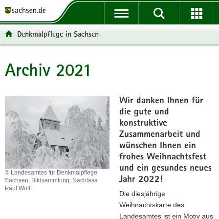
P
P
H
W
F
o
o
a
e
o
r
r
u
i
o
Denkmalpflege in Sachsen
t
t
p
t
t
a
a
t
e
e
l
l
i
r
r
Archiv 2021
Hauptinhalt
ü
n
n
e
-
b
a
h
I
B
e
v
a
n
e
Wir danken Ihnen für
r
i
l
f
r
die gute und
g
g
t
o
e
konstruktive
r
a
r
i
Zusammenarbeit und
e
t
m
c
wünschen Ihnen ein
i
i
a
h
frohes Weihnachtsfest
f
o
t
und ein gesundes neues
© Landesamtes für Denkmalpflege
e
n
i
Jahr 2022!
Sachsen, Bildsammlung, Nachlass
n
o
Paul Wolff
Die diesjährige
d
n
Weihnachtskarte des
e
Landesamtes ist ein Motiv aus
N