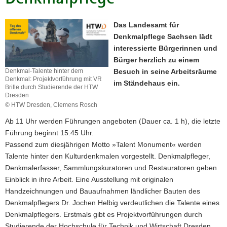
a
v
Das Landesamt für
i
Denkmalpflege Sachsen lädt
g
interessierte Bürgerinnen und
a
Bürger herzlich zu einem
t
Besuch in seine Arbeitsräume
Denkmal-Talente hinter dem
Denkmal: Projektvorführung mit VR
i
im Ständehaus ein.
Brille durch Studierende der HTW
o
Dresden
n
© HTW Dresden, Clemens Rosch
Ab 11 Uhr werden Führungen angeboten (Dauer ca. 1 h), die letzte
Führung beginnt 15.45 Uhr.
Passend zum diesjährigen Motto »Talent Monument« werden
Talente hinter den Kulturdenkmalen vorgestellt. Denkmalpfleger,
Denkmalerfasser, Sammlungskuratoren und Restauratoren geben
Einblick in ihre Arbeit. Eine Ausstellung mit originalen
Handzeichnungen und Bauaufnahmen ländlicher Bauten des
Denkmalpflegers Dr. Jochen Helbig verdeutlichen die Talente eines
Denkmalpflegers. Erstmals gibt es Projektvorführungen durch
Studierende der Hochschule für Technik und Wirtschaft Dresden,