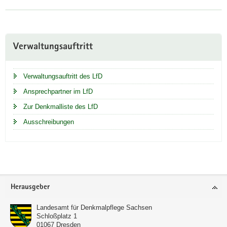
Weitere
Verwaltungsauftritt
Information
Verwaltungsauftritt des LfD
Ansprechpartner im LfD
Zur Denkmalliste des LfD
Ausschreibungen
Footer-
Herausgeber
Bereich
Landesamt für Denkmalpflege Sachsen
Schloßplatz 1
01067
Dresden