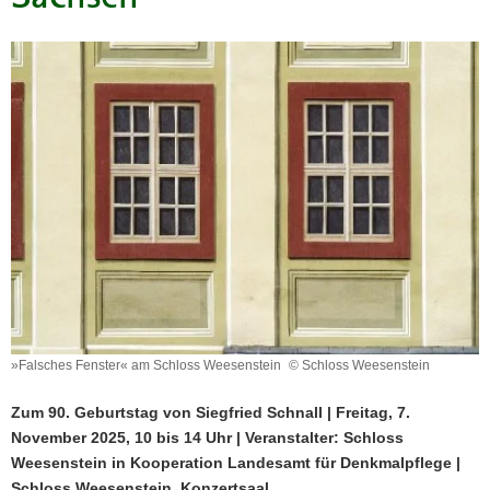
a
v
i
g
a
t
i
o
n
»Falsches Fenster« am Schloss Weesenstein
© Schloss Weesenstein
Zum 90. Geburtstag von Siegfried Schnall | Freitag, 7.
November 2025, 10 bis 14 Uhr | Veranstalter: Schloss
Weesenstein in Kooperation Landesamt für Denkmalpflege |
Schloss Weesenstein, Konzertsaal