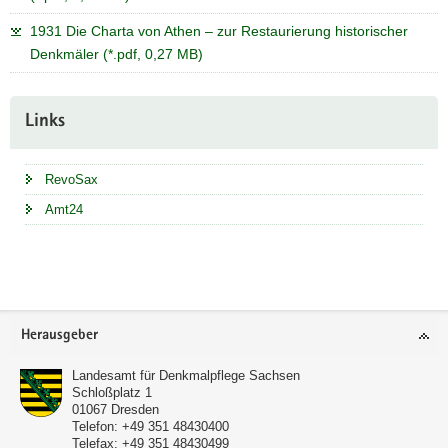
1931 Die Charta von Athen – zur Restaurierung historischer
Denkmäler (*.pdf, 0,27 MB)
Weitere
Links
Information
RevoSax
Amt24
Footer-
Herausgeber
Bereich
Landesamt für Denkmalpflege Sachsen
Schloßplatz 1
01067
Dresden
Telefon:
+49 351 48430400
Telefax:
+49 351 48430499