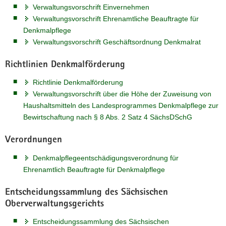
Verwaltungsvorschrift Einvernehmen
a
Verwaltungsvorschrift Ehrenamtliche Beauftragte für
v
Denkmalpflege
i
Verwaltungsvorschrift Geschäftsordnung Denkmalrat
g
a
Richtlinien Denkmalförderung
t
i
Richtlinie Denkmalförderung
o
Verwaltungsvorschrift über die Höhe der Zuweisung von
n
Haushaltsmitteln des Landesprogrammes Denkmalpflege zur
Bewirtschaftung nach § 8 Abs. 2 Satz 4 SächsDSchG
Verordnungen
Denkmalpflegeentschädigungsverordnung für
Ehrenamtlich Beauftragte für Denkmalpflege
Entscheidungssammlung des Sächsischen
Oberverwaltungsgerichts
Entscheidungssammlung des Sächsischen