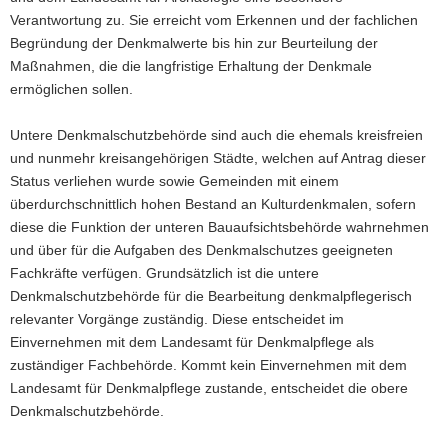
Verantwortung zu. Sie erreicht vom Erkennen und der fachlichen
a
Begründung der Denkmalwerte bis hin zur Beurteilung der
v
Maßnahmen, die die langfristige Erhaltung der Denkmale
i
ermöglichen sollen.
g
a
Untere Denkmalschutzbehörde sind auch die ehemals kreisfreien
t
und nunmehr kreisangehörigen Städte, welchen auf Antrag dieser
i
Status verliehen wurde sowie Gemeinden mit einem
o
überdurchschnittlich hohen Bestand an Kulturdenkmalen, sofern
n
diese die Funktion der unteren Bauaufsichtsbehörde wahrnehmen
und über für die Aufgaben des Denkmalschutzes geeigneten
Fachkräfte verfügen. Grundsätzlich ist die untere
Denkmalschutzbehörde für die Bearbeitung denkmalpflegerisch
relevanter Vorgänge zuständig. Diese entscheidet im
Einvernehmen mit dem Landesamt für Denkmalpflege als
zuständiger Fachbehörde. Kommt kein Einvernehmen mit dem
Landesamt für Denkmalpflege zustande, entscheidet die obere
Denkmalschutzbehörde.