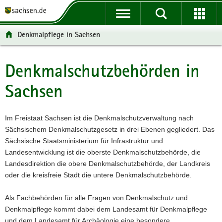
P
P
H
W
F
o
o
a
e
o
r
r
u
i
o
Denkmalpflege in Sachsen
t
t
p
t
t
a
a
t
e
e
l
l
i
r
r
Denkmalschutzbehörden in
Hauptinhalt
ü
n
n
e
-
Sachsen
b
a
h
I
B
e
v
a
n
e
r
i
l
f
r
Im Freistaat Sachsen ist die Denkmalschutzverwaltung nach
g
g
t
o
e
Sächsischem Denkmalschutzgesetz in drei Ebenen gegliedert. Das
r
a
r
i
Sächsische Staatsministerium für Infrastruktur und
e
t
m
c
Landesentwicklung ist die oberste Denkmalschutzbehörde, die
i
i
a
h
Landesdirektion die obere Denkmalschutzbehörde, der Landkreis
f
o
t
oder die kreisfreie Stadt die untere Denkmalschutzbehörde.
e
n
i
n
o
Als Fachbehörden für alle Fragen von Denkmalschutz und
d
n
Denkmalpflege kommt dabei dem Landesamt für Denkmalpflege
e
und dem Landesamt für Archäologie eine besondere
N