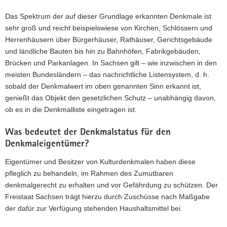
a
Das Spektrum der auf dieser Grundlage erkannten Denkmale ist
v
sehr groß und reicht beispielswiese von Kirchen, Schlössern und
i
Herrenhäusern über Bürgerhäuser, Rathäuser, Gerichtsgebäude
g
und ländliche Bauten bis hin zu Bahnhöfen, Fabrikgebäuden,
a
Brücken und Parkanlagen. In Sachsen gilt – wie inzwischen in den
t
meisten Bundesländern – das nachrichtliche Listensystem, d. h.
i
sobald der Denkmalwert im oben genannten Sinn erkannt ist,
o
genießt das Objekt den gesetzlichen Schutz – unabhängig davon,
n
ob es in die Denkmalliste eingetragen ist.
Was bedeutet der Denkmalstatus für den
Denkmaleigentümer?
Eigentümer und Besitzer von Kulturdenkmalen haben diese
pfleglich zu behandeln, im Rahmen des Zumutbaren
denkmalgerecht zu erhalten und vor Gefährdung zu schützen. Der
Freistaat Sachsen trägt hierzu durch Zuschüsse nach Maßgabe
der dafür zur Verfügung stehenden Haushaltsmittel bei.