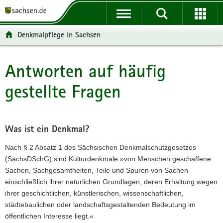
P
P
H
W
F
o
o
a
e
o
r
r
u
i
o
Denkmalpflege in Sachsen
t
t
p
t
t
a
a
t
e
e
l
l
i
r
r
Antworten auf häufig
Hauptinhalt
ü
n
n
e
-
gestellte Fragen
b
a
h
I
B
e
v
a
n
e
r
i
l
f
r
g
g
t
o
e
Was ist ein Denkmal?
r
a
r
i
e
t
m
c
Nach § 2 Absatz 1 des Sächsischen Denkmalschutzgesetzes
i
i
a
h
(SächsDSchG) sind Kulturdenkmale »von Menschen geschaffene
f
o
t
Sachen, Sachgesamtheiten, Teile und Spuren von Sachen
e
n
i
einschließlich ihrer natürlichen Grundlagen, deren Erhaltung wegen
n
o
ihrer geschichtlichen, künstlerischen, wissenschaftlichen,
d
n
städtebaulichen oder landschaftsgestaltenden Bedeutung im
e
öffentlichen Interesse liegt.«
N