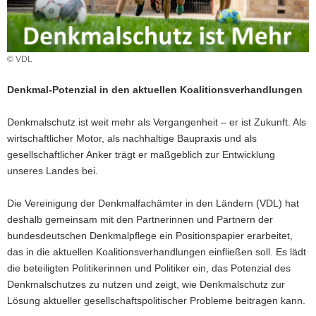
a
v
i
© VDL
g
a
Denkmal-Potenzial in den aktuellen Koalitionsverhandlungen
t
i
Denkmalschutz ist weit mehr als Vergangenheit – er ist Zukunft. Als
o
wirtschaftlicher Motor, als nachhaltige Baupraxis und als
n
gesellschaftlicher Anker trägt er maßgeblich zur Entwicklung
unseres Landes bei.
Die Vereinigung der Denkmalfachämter in den Ländern (VDL) hat
deshalb gemeinsam mit den Partnerinnen und Partnern der
bundesdeutschen Denkmalpflege ein Positionspapier erarbeitet,
das in die aktuellen Koalitionsverhandlungen einfließen soll. Es lädt
die beteiligten Politikerinnen und Politiker ein, das Potenzial des
Denkmalschutzes zu nutzen und zeigt, wie Denkmalschutz zur
Lösung aktueller gesellschaftspolitischer Probleme beitragen kann.