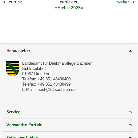
zurück
zurück zu
weiter
»Archiv 2025«
Weitere
Information
Footer-
Herausgeber
Bereich
Landesamt für Denkmalpflege Sachsen
Schloßplatz 1
01067
Dresden
Telefon:
+49 351 48430400
Telefax:
+49 351 48430499
E-Mail:
post@lfd.sachsen.de
Service
Verwandte Portale