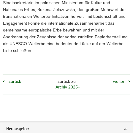
Staatssekretärin im polnischen Ministerium für Kultur und
Nationales Erbes, Bożena Żelazowska, den großen Mehrwert der
transnationalen Welterbe-Initiativen hervor: mit Leidenschaft und
Engagement könne die internationale Zusammenarbeit das
gemeinsame europäische Erbe bewahren und mit der
Anerkennung der Zeugnisse der vorindustriellen Papierherstellung
als UNESCO-Welterbe eine bedeutende Lücke auf der Welterbe-
Liste schließen.
zurück
zurück zu
weiter
»Archiv 2025«
Weitere
Information
Footer-
Herausgeber
Bereich