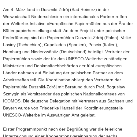
Am 4. März fand in Duszniki-Zdrój (Bad Reinerz) in der
Woiwodschaft Niederschlesien ein internationales Partnertreffen
der Welterbe-Initiative »Europäische Papiermühlen aus der Ära der
Büttenpapierherstellung« statt. An dem Projekt unter polnischer
Federführung sind die Papiermühlen Duszniki-Zdrój (Polen), Velké
Losiny (Tschechien), Capellades (Spanien), Pescia (Italien),
Homburg und Niederzwönitz (Deutschland) beteiligt. Vertreter der
Papiermühlen sowie der für das UNESCO-Welterbe zuständigen
Ministerien und Denkmalfachbehörden der fünf europäischen
Länder nahmen auf Einladung der polnischen Partner an dem
Arbeitstreffen teil. Die Koordination obliegt den Vertretern der
Papiermühle Duszniki-Zdrój mit Beratung durch Prof. Bogusław
Szmygin als Vorsitzender des polnischen Nationalkomitees von
ICOMOS. Die deutsche Delegation mit Vertretern aus Sachsen und
Bayern wurde von Friederike Hansell der Koordinierungsstelle
UNESCO-Welterbe im Auswärtigen Amt geleitet.
Erster Programmpunkt nach der Begrüßung war die feierliche
Unterzeichnung einer Kooperationsvereinbarung der sechs