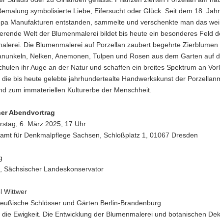
Bemalung symbolisierte Liebe, Eifersucht oder Glück. Seit dem 18. Jah
ropa Manufakturen entstanden, sammelte und verschenkte man das wei
ierende Welt der Blumenmalerei bildet bis heute ein besonderes Feld d
malerei. Die Blumenmalerei auf Porzellan zaubert begehrte Zierblumen
Ranunkeln, Nelken, Anemonen, Tulpen und Rosen aus dem Garten auf d
chulen ihr Auge an der Natur und schaffen ein breites Spektrum an Vorl
 die bis heute gelebte jahrhundertealte Handwerkskunst der Porzellanm
nd zum immateriellen Kulturerbe der Menschheit.
her Abendvortrag
stag, 6. März 2025, 17 Uhr
amt für Denkmalpflege Sachsen, Schloßplatz 1, 01067 Dresden
g
t, Sächsischer Landeskonservator
l Wittwer
Preußische Schlösser und Gärten Berlin-Brandenburg
r die Ewigkeit. Die Entwicklung der Blumenmalerei und botanischen De