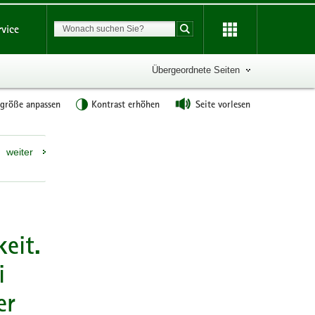
Suchbegriff
rvice
Suche starten
Übergeordnete Seiten
tgröße anpassen
Kontrast erhöhen
Seite vorlesen
Weitere
weiter
Information
eit.
i
er