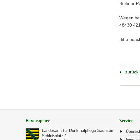
Berliner P
Wegen beg
48430 421
Bitte beac
zurück
Footer-
Bereich
Herausgeber
Service
Landesamt für Denkmalpflege Sachsen
Übersic
Schloßplatz 1
Impres