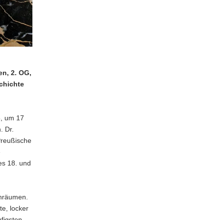
en, 2. OG,
schichte
5, um 17
. Dr.
Preußische
e
es 18. und
enräumen.
te, locker
figsten.