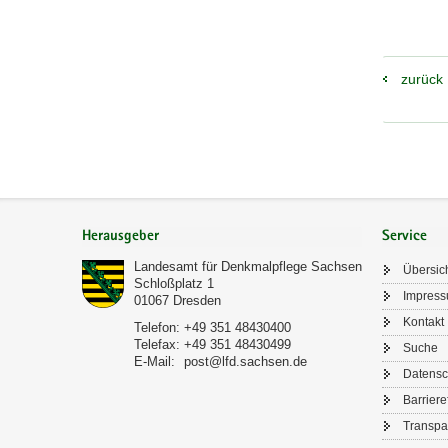
zurück
Footer-
Bereich
Herausgeber
Service
Landesamt für Denkmalpflege Sachsen
Übersic
Schloßplatz 1
Impres
01067
Dresden
Kontakt
Telefon:
+49 351 48430400
Telefax:
+49 351 48430499
Suche
E-Mail:
post@lfd.sachsen.de
Datensc
Barriere
Transpa