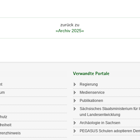
zurück zu
»Archiv 2025«
Verwandte Portale
ht
Regierung
sum
Medienservice
Publikationen
Sächsisches Staatsministerium für I
und Landesentwicklung
hutz
Archäologie in Sachsen
freiheit
PEGASUS Schulen adoptieren De
renzhinweis