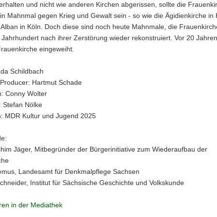
erhalten und nicht wie anderen Kirchen abgerissen, sollte die Frauenki
in Mahnmal gegen Krieg und Gewalt sein - so wie die Ägidienkirche in
 Alban in Köln. Doch diese sind noch heute Mahnmale, die Frauenkirc
 Jahrhundert nach ihrer Zerstörung wieder rekonstruiert. Vor 20 Jahre
Frauenkirche eingeweiht.
nda Schildbach
 Producer: Hartmut Schade
n: Conny Wolter
: Stefan Nölke
n: MDR Kultur und Jugend 2025
de:
him Jäger, Mitbegründer der Bürgerinitiative zum Wiederaufbau der
che
emus, Landesamt für Denkmalpflege Sachsen
hneider, Institut für Sächsische Geschichte und Volkskunde
en in der Mediathek