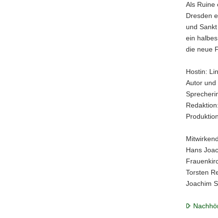
Als Ruine 
Dresden e
und Sankt
ein halbes
die neue 
Hostin: Li
Autor und
Sprecheri
Redaktion
Produktio
Mitwirken
Hans Joac
Frauenkir
Torsten R
Joachim Sc
Nachhör