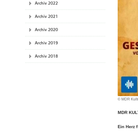
Archiv 2022
a
v
Archiv 2021
i
g
Archiv 2020
a
t
Archiv 2019
i
Archiv 2018
o
n
© MDR Kult
MDR KULTU
Ein Herz 