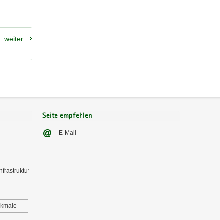
weiter
Seite empfehlen
E-Mail
nfrastruktur
nkmale