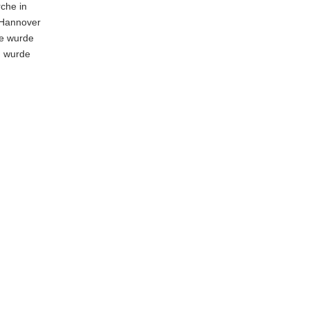
rche in
 Hannover
he wurde
n wurde