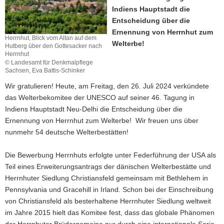
Indiens Hauptstadt die
a
Entscheidung über die
v
Ernennung von Herrnhut zum
i
Herrnhut, Blick vom Altan auf dem
Welterbe!
g
Hutberg über den Gottesacker nach
Herrnhut
a
© Landesamt für Denkmalpflege
t
Sachsen, Eva Battis-Schinker
i
Wir gratulieren! Heute, am Freitag, den 26. Juli 2024 verkündete
o
das Welterbekomitee der UNESCO auf seiner 46. Tagung in
n
Indiens Hauptstadt Neu-Delhi die Entscheidung über die
Ernennung von Herrnhut zum Welterbe! Wir freuen uns über
nunmehr 54 deutsche Welterbestätten!
Die Bewerbung Herrnhuts erfolgte unter Federführung der USA als
Teil eines Erweiterungsantrags der dänischen Welterbestätte und
Herrnhuter Siedlung Christiansfeld gemeinsam mit Bethlehem in
Pennsylvania und Gracehill in Irland. Schon bei der Einschreibung
von Christiansfeld als besterhaltene Herrnhuter Siedlung weltweit
im Jahre 2015 hielt das Komitee fest, dass das globale Phänomen