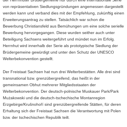
der Herrnhuter Brüdergemeine nur durch eine internationale Serie
von repräsentativen Siedlungsgründungen angemessen dargestellt
werden kann und verband dies mit der Empfehlung, zukünftig einen
Erweiterungsantrag zu stellen. Tatsächlich war schon die
Bewerbung Christiansfeld aus Bemühungen um eine solche serielle
Bewerbung hervorgegangen. Diese wurden seither auch unter
Beteiligung Sachsens weitergeführt und mündet nun im Erfolg.
Herrnhut wird innerhalb der Serie als prototypische Siedlung der
Brüdergemeine gewürdigt und unter den Schutz der UNESCO
Welterbekonvention gestellt.
Der Freistaat Sachsen hat nun drei Welterbestätten. Alle drei sind
transnational bzw. grenzübergreifend, das heißt in der
gemeinsamen Obhut mehrerer Mitgliedsstaaten der
Welterbekonvention. Der deutsch-polnische Muskauer Park/Park
Mużakowski und die deutsch-tschechische Montanregion
Erzgebirge/Krušnohoří sind grenzübergreifende Stätten, für deren
Erhaltung sich der Freistaat Sachsen die Verantwortung mit Polen
bzw. der tschechischen Republik teilt.