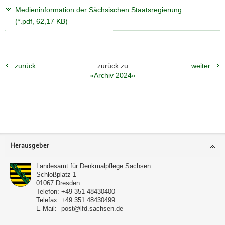
Medieninformation der Sächsischen Staatsregierung
(*.pdf, 62,17 KB)
zurück
zurück zu
weiter
»Archiv 2024«
Weitere
Information
Footer-
Herausgeber
Bereich
Landesamt für Denkmalpflege Sachsen
Schloßplatz 1
01067
Dresden
Telefon:
+49 351 48430400
Telefax:
+49 351 48430499
E-Mail:
post@lfd.sachsen.de