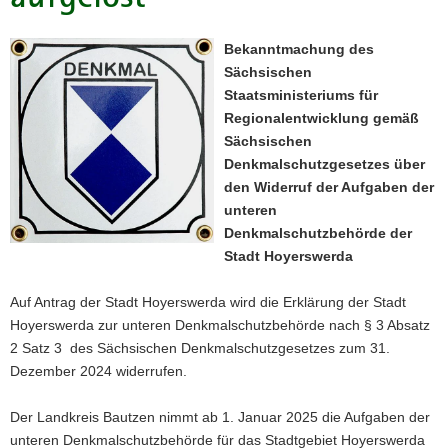
a
v
Bekanntmachung des
i
Sächsischen
g
Staatsministeriums für
a
Regionalentwicklung gemäß
t
Sächsischen
i
Denkmalschutzgesetzes über
o
den Widerruf der Aufgaben der
n
unteren
Denkmalschutzbehörde der
Stadt Hoyerswerda
Auf Antrag der Stadt Hoyerswerda wird die Erklärung der Stadt
Hoyerswerda zur unteren Denkmalschutzbehörde nach § 3 Absatz
2 Satz 3 des Sächsischen Denkmalschutzgesetzes zum 31.
Dezember 2024 widerrufen.
Der Landkreis Bautzen nimmt ab 1. Januar 2025 die Aufgaben der
unteren Denkmalschutzbehörde für das Stadtgebiet Hoyerswerda