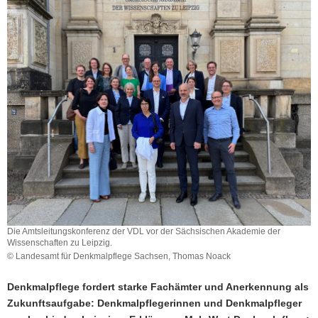
a
v
i
g
a
t
i
o
n
Die Amtsleitungskonferenz der VDL vor der Sächsischen Akademie der
Wissenschaften zu Leipzig.
© Landesamt für Denkmalpflege Sachsen, Thomas Noack
Denkmalpflege fordert starke Fachämter und Anerkennung als
Zukunftsaufgabe: Denkmalpflegerinnen und Denkmalpfleger