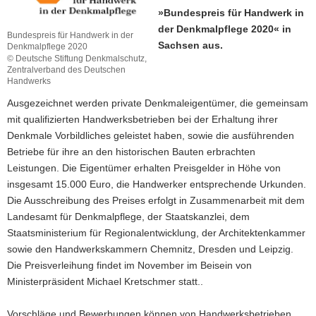
»Bundespreis für Handwerk in
a
der Denkmalpflege 2020« in
v
Bundespreis für Handwerk in der
Sachsen aus.
Denkmalpflege 2020
i
© Deutsche Stiftung Denkmalschutz,
g
Zentralverband des Deutschen
a
Handwerks
t
Ausgezeichnet werden private Denkmaleigentümer, die gemeinsam
i
mit qualifizierten Handwerksbetrieben bei der Erhaltung ihrer
o
Denkmale Vorbildliches geleistet haben, sowie die ausführenden
n
Betriebe für ihre an den historischen Bauten erbrachten
Leistungen. Die Eigentümer erhalten Preisgelder in Höhe von
insgesamt 15.000 Euro, die Handwerker entsprechende Urkunden.
Die Ausschreibung des Preises erfolgt in Zusammenarbeit mit dem
Landesamt für Denkmalpflege, der Staatskanzlei, dem
Staatsministerium für Regionalentwicklung, der Architektenkammer
sowie den Handwerkskammern Chemnitz, Dresden und Leipzig.
Die Preisverleihung findet im November im Beisein von
Ministerpräsident Michael Kretschmer statt..
Vorschläge und Bewerbungen können von Handwerksbetrieben,