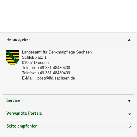
Weitere
Information
Footer-
Herausgeber
Bereich
Landesamt für Denkmalpflege Sachsen
Schloßplatz 1
01067
Dresden
Telefon:
+49 351 48430400
Telefax:
+49 351 48430499
E-Mail:
post@lfd.sachsen.de
Service
Verwandte Portale
Seite empfehlen