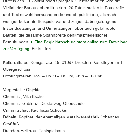
Drittels des 20. Jahrhunderts prägten. Gleichermaßen wird die
Vielfalt der Bauaufgaben illustriert. 20 Tafeln stellen in Fotografie
und Text sowohl herausragende und oft publizierte, als auch
weniger bekannte Beispiele vor und zeigen dabei gelungene
Instandsetzungen und Umnutzungen, aber auch gefährdete
Bauten, die gesamte Spannbreite denkmalpflegerischer
Bemühungen.
Eine Begleitbroschüre steht online zum Download
zur Verfügung.
Eintritt frei.
Kulturrathaus, Königstraße 15, 01097 Dresden, Kunstfoyer im 1.
Obergeschoss
Öffnungszeiten: Mo. – Do. 9 – 18 Uhr, Fr. 8 – 16 Uhr
Vorgestellte Objekte:
Chemnitz, Villa Esche
Chemnitz-Gablenz, Diesterweg-Oberschule
Crimmitschau, Kaufhaus Schocken
Döbeln, Kopfbau der ehemaligen Metallwarenfabrik Johannes
Großfuß
Dresden-Hellerau, Festspielhaus