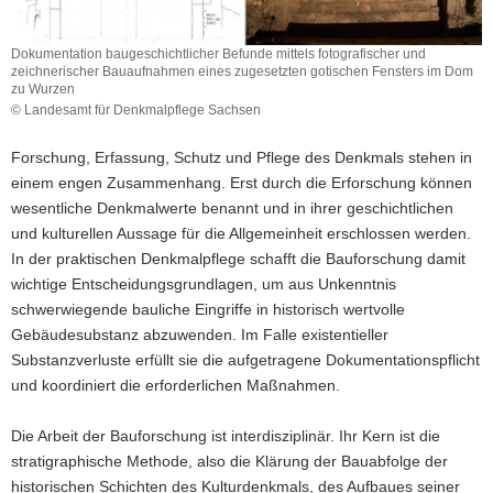
a
v
Dokumentation baugeschichtlicher Befunde mittels fotografischer und
zeichnerischer Bauaufnahmen eines zugesetzten gotischen Fensters im Dom
i
zu Wurzen
g
© Landesamt für Denkmalpflege Sachsen
a
Dokumentation
baugeschichtlicher
t
Forschung, Erfassung, Schutz und Pflege des Denkmals stehen in
Befunde
i
einem engen Zusammenhang. Erst durch die Erforschung können
mittels
o
wesentliche Denkmalwerte benannt und in ihrer geschichtlichen
fotografischer
n
und
und kulturellen Aussage für die Allgemeinheit erschlossen werden.
zeichnerischer
In der praktischen Denkmalpflege schafft die Bauforschung damit
Bauaufnahmen
wichtige Entscheidungsgrundlagen, um aus Unkenntnis
eines
schwerwiegende bauliche Eingriffe in historisch wertvolle
zugesetzten
Gebäudesubstanz abzuwenden. Im Falle existentieller
gotischen
Fensters
Substanzverluste erfüllt sie die aufgetragene Dokumentationspflicht
im
und koordiniert die erforderlichen Maßnahmen.
Dom
zu
Die Arbeit der Bauforschung ist interdisziplinär. Ihr Kern ist die
Wurzen
stratigraphische Methode, also die Klärung der Bauabfolge der
historischen Schichten des Kulturdenkmals, des Aufbaues seiner