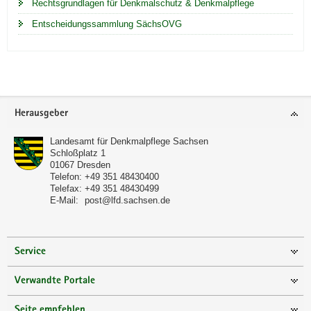
Rechtsgrundlagen für Denkmalschutz & Denkmalpflege
Entscheidungssammlung SächsOVG
Footer-
Herausgeber
Bereich
Landesamt für Denkmalpflege Sachsen
Schloßplatz 1
01067
Dresden
Telefon:
+49 351 48430400
Telefax:
+49 351 48430499
E-Mail:
post@lfd.sachsen.de
Service
Verwandte Portale
Seite empfehlen