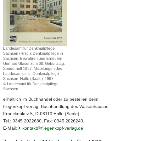
a
v
i
g
a
t
Landesamt für Denkmalpflege
i
Sachsen (Hrsg.): Denkmalpflege in
o
Sachsen. Bewahren und Erneuern.
Gerhard Glaser zum 60. Geburtstag.
n
Sonderheft 1997. Mitteilungen des
Landesamtes für Denkmalpflege
Sachsen. Halle (Saale), 1997
© Landesamt für Denkmalpflege
Sachsen
erhältlich im Buchhandel oder zu bestellen beim
fliegenkopf verlag, Buchhandlung des Waisenhauses
Franckeplatz 5, D-06110 Halle (Saale)
Tel.: 0345 2022680, Fax: 0345 2026240,
E-Mail:
kontakt@fliegenkopf-verlag.de