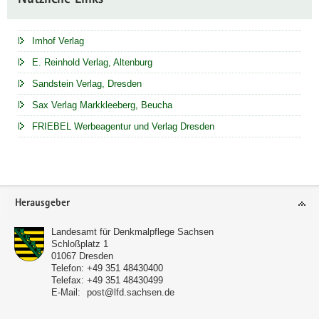
Nützliche Links
Imhof Verlag
E. Reinhold Verlag, Altenburg
Sandstein Verlag, Dresden
Sax Verlag Markkleeberg, Beucha
FRIEBEL Werbeagentur und Verlag Dresden
Footer-
Herausgeber
Bereich
Landesamt für Denkmalpflege Sachsen
Schloßplatz 1
01067
Dresden
Telefon:
+49 351 48430400
Telefax:
+49 351 48430499
E-Mail:
post@lfd.sachsen.de