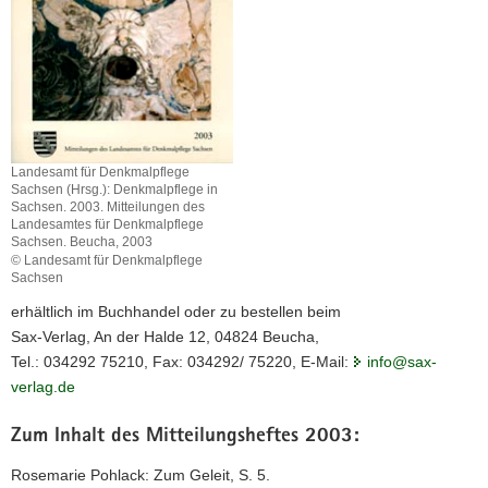
a
v
i
g
a
t
Landesamt für Denkmalpflege
i
Sachsen (Hrsg.): Denkmalpflege in
o
Sachsen. 2003. Mitteilungen des
n
Landesamtes für Denkmalpflege
Sachsen. Beucha, 2003
© Landesamt für Denkmalpflege
Sachsen
erhältlich im Buchhandel oder zu bestellen beim
Sax-Verlag, An der Halde 12, 04824 Beucha,
Tel.: 034292 75210, Fax: 034292/ 75220, E-Mail:
info@sax-
verlag.de
Zum Inhalt des Mitteilungsheftes 2003:
Rosemarie Pohlack: Zum Geleit, S. 5.