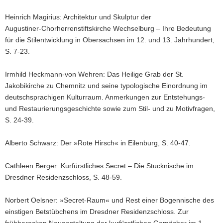
Heinrich Magirius: Architektur und Skulptur der
Augustiner‑Chorherrenstiftskirche Wechselburg – Ihre Bedeutung
für die Stilentwicklung in Obersachsen im 12. und 13. Jahrhundert,
S. 7-23.
Irmhild Heckmann‑von Wehren: Das Heilige Grab der St.
Jakobikirche zu Chemnitz und seine typologische Einordnung im
deutschsprachigen Kulturraum. Anmerkungen zur Entstehungs‑
und Restaurierungsgeschichte sowie zum Stil‑ und zu Motivfragen,
S. 24-39.
Alberto Schwarz: Der »Rote Hirsch« in Eilenburg, S. 40-47.
Cathleen Berger: Kurfürstliches Secret – Die Stucknische im
Dresdner Residenzschloss, S. 48-59.
Norbert Oelsner: »Secret‑Raum« und Rest einer Bogennische des
einstigen Betstübchens im Dresdner Residenzschloss. Zur
frühbarocken Neugestaltung der kurfürstlichen Gemächer im 1.