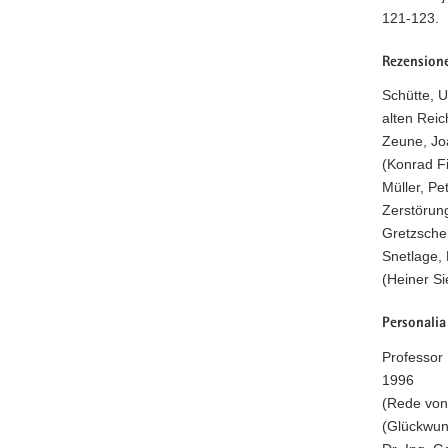
121-123.
Rezension
Schütte, U
alten Reic
Zeune, Joa
(Konrad Fi
Müller, Pe
Zerstörun
Gretzschel
Snetlage, 
(Heiner Si
Personalia
Professor 
1996
(Rede von
(Glückwun