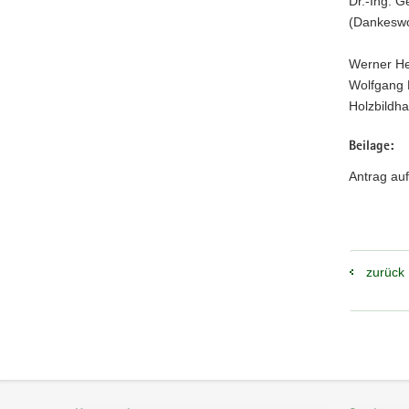
Dr.-Ing. G
(Dankeswo
Werner He
Wolfgang 
Holzbildh
Beilage:
Antrag au
zurück
Footer-