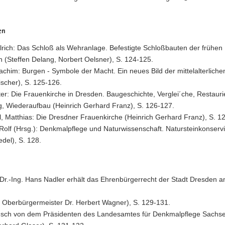
en
lrich: Das Schloß als Wehranlage. Befestigte Schloßbauten der frühen
h (Steffen Delang, Norbert Oelsner), S. 124-125.
chim: Burgen - Symbole der Macht. Ein neues Bild der mittelalterliche
scher), S. 125-126.
ter: Die Frauenkirche in Dresden. Baugeschichte, Verglei´che, Restaur
g, Wiederaufbau (Heinrich Gerhard Franz), S. 126-127.
, Matthias: Die Dresdner Frauenkirche (Heinrich Gerhard Franz), S. 1
Rolf (Hrsg.): Denkmalpflege und Naturwissenschaft. Natursteinkonservi
edel), S. 128.
Dr.-Ing. Hans Nadler erhält das Ehrenbürgerrecht der Stadt Dresden am
 Oberbürgermeister Dr. Herbert Wagner), S. 129-131.
sch von dem Präsidenten des Landesamtes für Denkmalpflege Sachsen