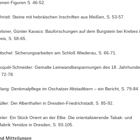
enen Figuren S. 46-52.
ristl: Steine mit hebräischen Inschriften aus Meißen, S. 53-57.
elsner, Günter Kavacs: Bauforschungen auf dem Burgstein bei Krebes 
eis, S. 58-65.
itschel: Sicherungsarbeiten am Schloß Wiederau, S. 66-71.
cquél-Schneider: Gemalte Leinwandbespannungen des 18. Jahrhunder
. 72-78.
lang: Denkmalpflege im Oschatzer Altstadtkern – ein Bericht, S. 79-84.
ller: Der Alberthafen in Dresden-Friedrichstadt, S. 85-92.
mler: Ein Stück Orient an der Elbe. Die orientalisierende Tabak- und
fabrik Yenidze in Dresden, S. 93-105.
und Mitteilungen