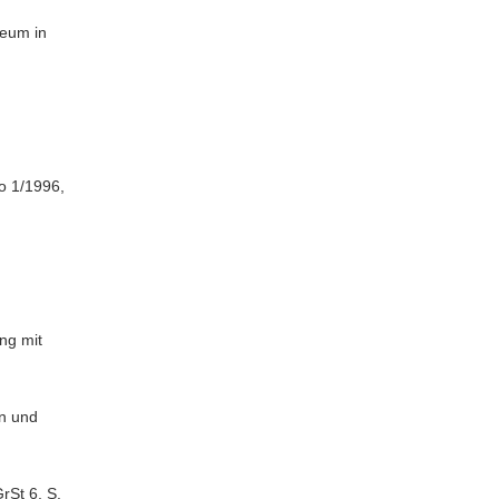
seum in
o 1/1996,
ng mit
en und
rSt 6, S.