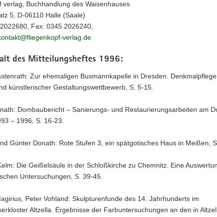
pf verlag, Buchhandlung des Waisenhauses
tz 5, D-06110 Halle (Saale)
5 2022680, Fax: 0345 2026240,
kontakt@fliegenkopf-verlag.de
alt des Mitteilungsheftes 1996:
stenrath: Zur ehemaligen Busmannkapelle in Dresden. Denkmalpflege
nd künstlerischer Gestaltungswettbewerb, S. 5-15.
nath: Dombaubericht – Sanierungs- und Restaurierungsarbeiten am 
93 – 1996, S. 16-23.
nd Günter Donath: Rote Stufen 3, ein spätgotisches Haus in Meißen, S
Kelm: Die Geißelsäule in der Schloßkirche zu Chemnitz. Eine Auswertu
ischen Untersuchungen, S. 39-45.
agirius, Peter Vohland: Skulpturenfunde des 14. Jahrhunderts im
serkloster Altzella. Ergebnisse der Farbuntersuchungen an den in Altzel