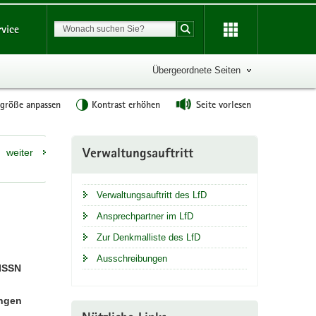
Suchbegriff
rvice
Suche starten
Übergeordnete Seiten
tgröße anpassen
Kontrast erhöhen
Seite vorlesen
Weitere
weiter
Verwaltungsauftritt
Information
Verwaltungsauftritt des LfD
Ansprechpartner im LfD
Zur Denkmalliste des LfD
Ausschreibungen
 ISSN
ungen