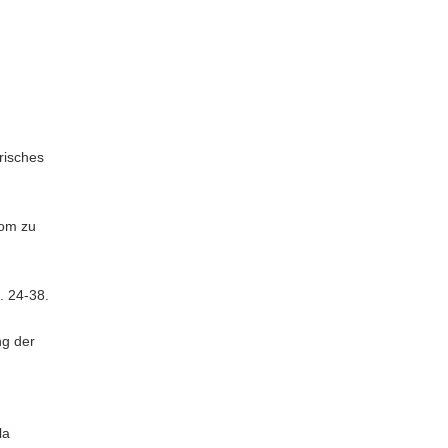
risches
Dom zu
. 24-38.
ng der
la