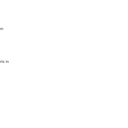
im
ts in