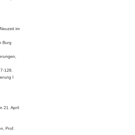
 Neuzeit im
n Burg
ierungen,
27-128.
erung I
 21. April
, Prof.