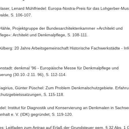
laser, Lenard Mühlfriedel: Europa-Nostra-Preis für das Lohgerber-Mu
alde, S. 106-107.
Hähle, Projektgruppe der Bundesarchitektenkammer »Architekt und
lege«: Architekt und Denkmalpflege, S. 108-111.
ülberg: 20 Jahre Arbeitsgemeinschaft Historische Fachwerkstädte - Inf
Monstadt: denkmal '96 - Europäische Messe für Denkmalpflege und
erung (30.10.-2.11. 96), S. 112-114.
Magirius, Günter Püschel: Zum Problem Denkmalschutzgebiete. Erfahru
hutzgebietssatzungen, S. 115-118.
del: Institut für Diagnostik und Konservierung an Denkmalen in Sachs
halt e. V. (IDK) gegründet, S. 119-120.
es: Leitfaden zum Antrag auf Erlaß der Grundsteuer gem. § 32 Abs. 1 G