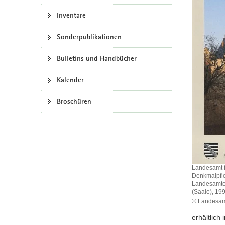
a
Inventare
v
i
Sonderpublikationen
g
a
Bulletins und Handbücher
t
Kalender
i
o
Broschüren
n
Landesamt f
Denkmalpfle
Landesamtes
(Saale), 19
© Landesam
erhältlich