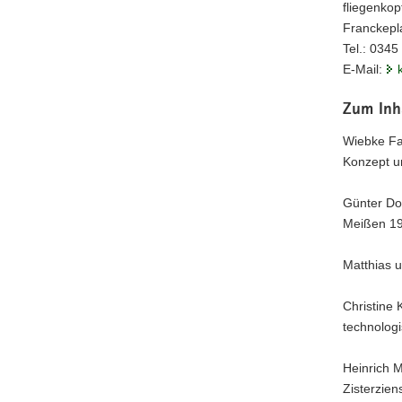
fliegenko
Franckepla
Tel.: 034
E-Mail:
Zum Inh
Wiebke Fa
Konzept u
Günter Do
Meißen 19
Matthias u
Christine 
technolog
Heinrich M
Zisterzien