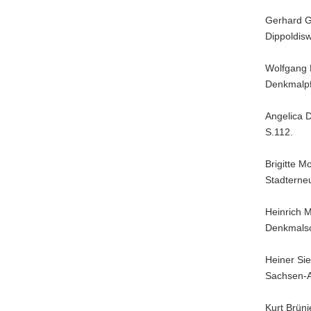
Gerhard G
Dippoldisw
Wolfgang 
Denkmalpf
Angelica D
S.112.
Brigitte 
Stadterneu
Heinrich 
Denkmalsc
Heiner Sie
Sachsen-An
Kurt Brünj