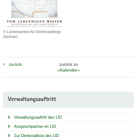
a
v
i
g
© Landesamtes für Denkmalpflege
a
Sachsen
t
i
o
n
zurück
zurück zu
»Kalender«
Weitere
Verwaltungsauftritt
Information
Verwaltungsauftritt des LfD
Ansprechpartner im LfD
Zur Denkmalliste des LfD