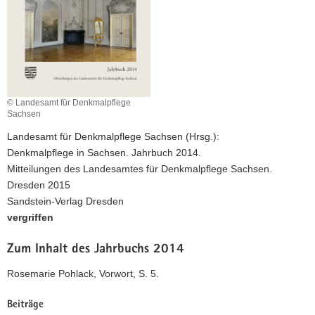
a
v
i
g
a
t
© Landesamt für Denkmalpflege
i
Sachsen
o
Landesamt für Denkmalpflege Sachsen (Hrsg.):
n
Denkmalpflege in Sachsen. Jahrbuch 2014.
Mitteilungen des Landesamtes für Denkmalpflege Sachsen.
Dresden 2015
Sandstein-Verlag Dresden
vergriffen
Zum Inhalt des Jahrbuchs 2014
Rosemarie Pohlack, Vorwort, S. 5.
Beiträge