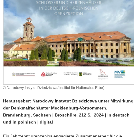
a
v
i
g
a
t
i
o
n
© Narodowy Instytut Dziedzictwa/ Institut für Nationales Erbe)
Herausgeber: Narodowy Instytut Dziedzictwa unter Mitwirkung
der Denkmalfachämter Mecklenburg-Vorpommern,
Brandenburg, Sachsen | Broschüre, 212 S., 2024 | in deutsch
und in polnisch | digital
Ein Jahrzehnt grenzenlos engagierte Zusammenarbeit für die