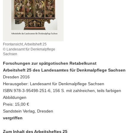
a
v
i
g
a
t
Frontansicht, Arbeitsheft 25
i
© Landesamt für Denkmalpflege
Sachsen
o
n
Forschungen zur spätgotischen Retabelkunst
Arbeitsheft 25 des Landesamtes für Denkmalpflege Sachsen
Dresden 2016
Herausgeber: Landesamt für Denkmalpflege Sachsen
ISBN 978-3-95498-251-6, 156 S. mit zahlreichen, teils farbigen
Abbildungen
Preis: 15,00 €
Sandstein Verlag, Dresden
vergriffen
Zum Inhalt des Arbeitsheftes 25