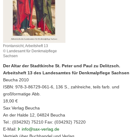
a
v
i
g
a
t
Frontansicht, Arbeitsheft 13
i
© Landesamt für Denkmalpflege
o
Sachsen
n
Der Altar der Stadtkirche St. Peter und Paul zu Delitzsch.
Arbeitsheft 13 des Landesamtes für Denkmalpflege Sachsen
Beucha 2010
ISBN: 978-3-86729-061-6, 136 S., zahlreiche, teils farb. und
großformatige Abb.
18,00 €
Sax Verlag Beucha
An der Halde 12, 04824 Beucha
Tel.: (034292) 75210 Fax: (034292) 75220
E-Mail:
info@sax-verlag.de
Vertrieb über Buchhandel und Verlag