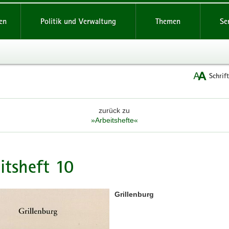
reifende
en
Politik und Verwaltung
Themen
Se
Schrif
zurück zu
»Arbeitshefte«
itsheft 10
Grillenburg