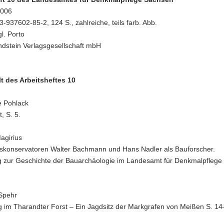
2006
-937602-85-2, 124 S., zahlreiche, teils farb. Abb.
gl. Porto
ndstein Verlagsgesellschaft mbH
t des Arbeitsheftes 10
 Pohlack
, S. 5.
agirius
skonservatoren Walter Bachmann und Hans Nadler als Bauforscher.
ag zur Geschichte der Bauarchäologie im Landesamt für Denkmalpfleg
Spehr
g im Tharandter Forst – Ein Jagdsitz der Markgrafen von Meißen S. 14