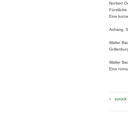
Norbert O
Fürstliche
Eine kurze
Anhang, S
Walter B
Grillenbur
Walter B
Eine roman
zurück