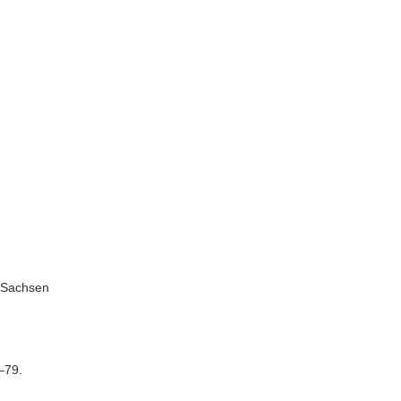
e Sachsen
–79.