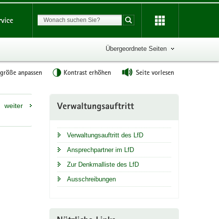
Suchbegriff
rvice
Suche starten
Übergeordnete Seiten
tgröße anpassen
Kontrast erhöhen
Seite vorlesen
Weitere
weiter
Verwaltungsauftritt
Information
Verwaltungsauftritt des LfD
Ansprechpartner im LfD
Zur Denkmalliste des LfD
Ausschreibungen