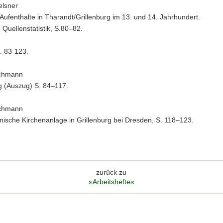
elsner
 Aufenthalte in Tharandt/Grillenburg im 13. und 14. Jahrhundert.
 Quellenstatistik, S.80–82.
. 83-123.
achmann
g (Auszug) S. 84–117.
achmann
ische Kirchenanlage in Grillenburg bei Dresden, S. 118–123.
zurück zu
»Arbeitshefte«