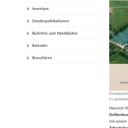
a
Inventare
v
i
Sonderpublikationen
g
a
Bulletins und Handbücher
t
Kalender
i
o
Broschüren
n
Frontansicht
© Landesam
Heinrich M
Grillenbu
mit einem
Arbeitsh